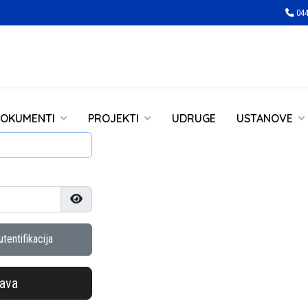
044
OKUMENTI
PROJEKTI
UDRUGE
USTANOVE
Prikaži lozinku
tentifikacija
java