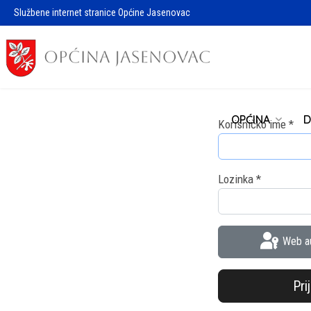
Službene internet stranice Općine Jasenovac
OPĆINA
D
Korisničko ime
*
Lozinka
*
Web au
Pri