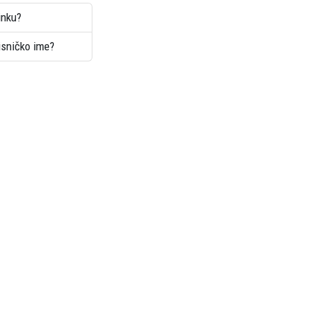
inku?
risničko ime?