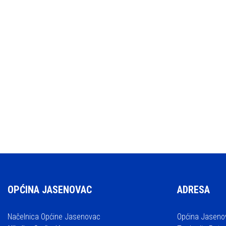
OPĆINA JASENOVAC
ADRESA
Načelnica Općine Jasenovac
Općina Jaseno