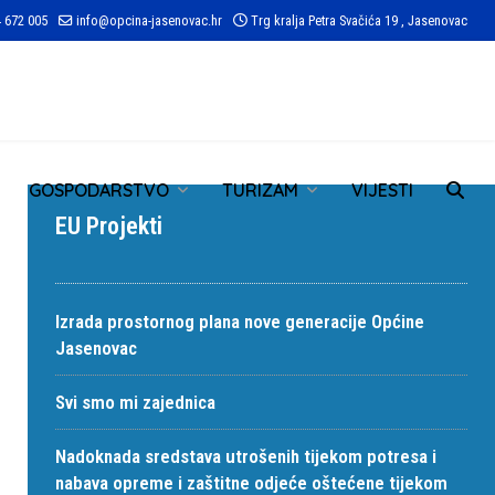
 672 005
info@opcina-jasenovac.hr
Trg kralja Petra Svačića 19 , Jasenovac
TR
GOSPODARSTVO
TURIZAM
VIJESTI
EU Projekti
Izrada prostornog plana nove generacije Općine
Jasenovac
Svi smo mi zajednica
Nadoknada sredstava utrošenih tijekom potresa i
nabava opreme i zaštitne odjeće oštećene tijekom