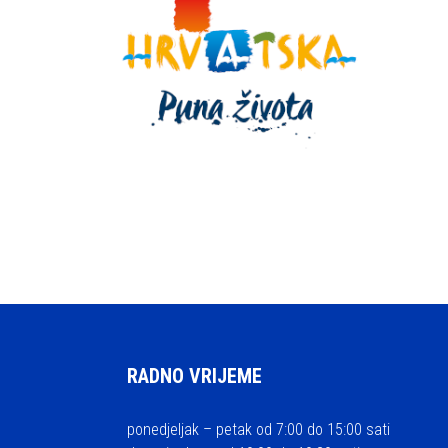
RADNO VRIJEME
ponedjeljak – petak od 7:00 do 15:00 sati