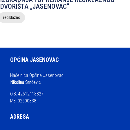
DVORIŠTA „JASENOVAC“
reciklazno
OPĆINA JASENOVAC
Načelnica Općine Jasenovac
Nikolina Srnčević
OIB: 42512118827
MB: 02600838
ADRESA