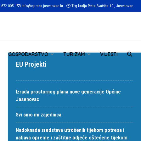
 672 005
info@opcina-jasenovac.hr
Trg kralja Petra Svačića 19 , Jasenovac
TR
GOSPODARSTVO
TURIZAM
VIJESTI
EU Projekti
Izrada prostornog plana nove generacije Općine
Jasenovac
Svi smo mi zajednica
Nadoknada sredstava utrošenih tijekom potresa i
nabava opreme i zaštitne odjeće oštećene tijekom