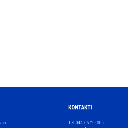
KONTAKTI
vac
Tel: 044 / 672 - 005