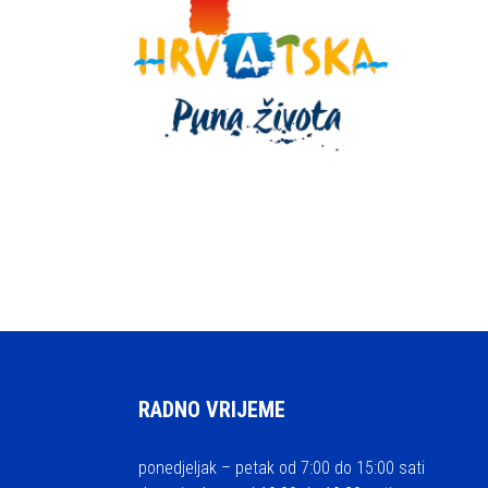
RADNO VRIJEME
ponedjeljak – petak od 7:00 do 15:00 sati