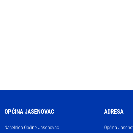
OPĆINA JASENOVAC
ADRESA
Načelnica Općine Jasenovac
Općina Jaseno