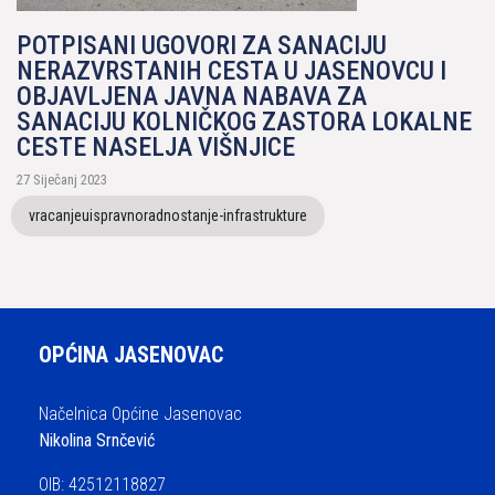
POTPISANI UGOVORI ZA SANACIJU
NERAZVRSTANIH CESTA U JASENOVCU I
OBJAVLJENA JAVNA NABAVA ZA
SANACIJU KOLNIČKOG ZASTORA LOKALNE
CESTE NASELJA VIŠNJICE
27 Siječanj 2023
vracanjeuispravnoradnostanje-infrastrukture
OPĆINA JASENOVAC
Načelnica Općine Jasenovac
Nikolina Srnčević
OIB: 42512118827