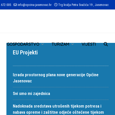
 672 005
info@opcina-jasenovac.hr
Trg kralja Petra Svačića 19 , Jasenovac
TR
GOSPODARSTVO
TURIZAM
VIJESTI
EU Projekti
Izrada prostornog plana nove generacije Općine
Jasenovac
Svi smo mi zajednica
Nadoknada sredstava utrošenih tijekom potresa i
nabava opreme i zaštitne odjeće oštećene tijekom