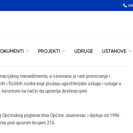
044
OKUMENTI
PROJEKTI
UDRUGE
USTANOVE
tinacijskog menadžmenta, a osnovana je radi promicanja i
h i fizičkih osoba koje pružaju ugostiteljske usluge i usluge u
s turizmom na način da upravlja destinacijom.
g Općinskog poglavarstva Općine Jasenovac i djeluje od 1996.
izma pod upisnim brojem 214.