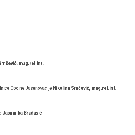
Srnčević, mag.rel.int.
ednice Općine Jasenovac je
Nikolina Srnčević,
mag.rel.int
.
ac
Jasminka Bradašić