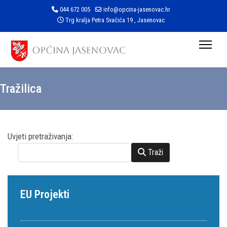
044 672 005
info@opcina-jasenovac.hr
Trg kralja Petra Svačića 19 , Jasenovac
Tražilica
Obrazac za pretraživanje
Uvjeti pretraživanja:
Traži
EU Projekti