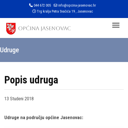
044 672 005
info@opcina-jasenovac.hr
Trg kralja Petra Svačića 19 , Jasenovac
Udruge
Popis udruga
13 Studeni 2018
Udruge na području općine Jasenovac: