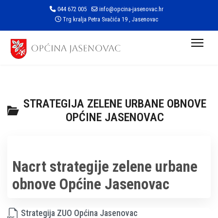
044 672 005
info@opcina-jasenovac.hr
Trg kralja Petra Svačića 19 , Jasenovac
STRATEGIJA ZELENE URBANE OBNOVE
OPĆINE JASENOVAC
Nacrt strategije zelene urbane
obnove Općine Jasenovac
Strategija ZUO Općina Jasenovac