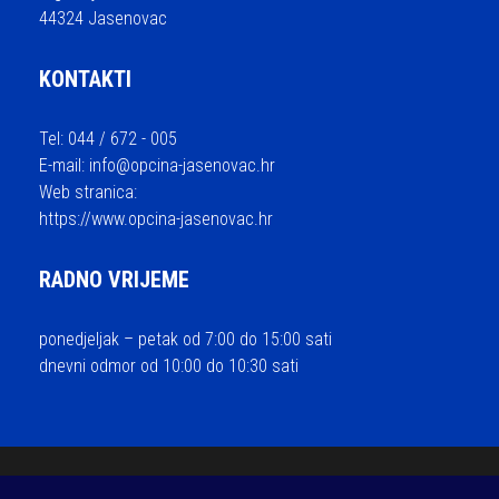
44324 Jasenovac
KONTAKTI
Tel: 044 / 672 - 005
E-mail:
info@opcina-jasenovac.hr
Web stranica:
https://www.opcina-jasenovac.hr
RADNO VRIJEME
ponedjeljak – petak od 7:00 do 15:00 sati
dnevni odmor od 10:00 do 10:30 sati
© 2026 Općina Jasenovac - sva prava pridržana / Izrada i održavanje