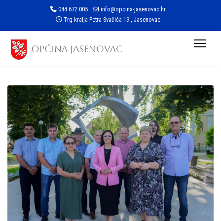
044 672 005
info@opcina-jasenovac.hr
Trg kralja Petra Svačića 19 , Jasenovac