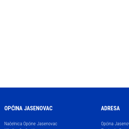
OPĆINA JASENOVAC
ADRESA
Načelnica Općine Jasenovac
Općina Jaseno