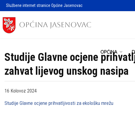
Službene internet stranice Općine Jasenovac
OPĆINA
D
Studije Glavne ocjene prihvatl
zahvat lijevog unskog nasipa
16 Kolovoz 2024
Studije Glavne ocjene prihvatljivosti za ekološku mrežu