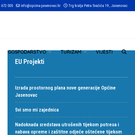
 672 005
info@opcina-jasenovac.hr
Trg kralja Petra Svačića 19 , Jasenovac
TR
GOSPODARSTVO
TURIZAM
VIJESTI
EU Projekti
Izrada prostornog plana nove generacije Općine
Jasenovac
Svi smo mi zajednica
Nadoknada sredstava utrošenih tijekom potresa i
nabava opreme i zaštitne odjeće oštećene tijekom