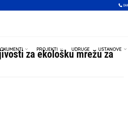
044
OKUMENTI
PROJEKTI
UDRUGE
USTANOVE
jivosti za ekološku mrežu za