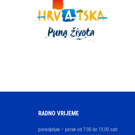
RADNO VRIJEME
ponedjeljak – petak od 7:00 do 15:00 sati