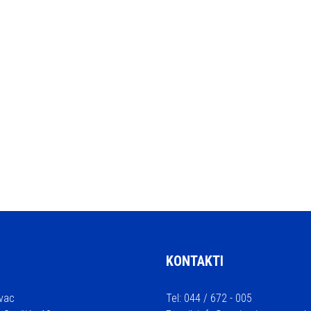
KONTAKTI
vac
Tel: 044 / 672 - 005