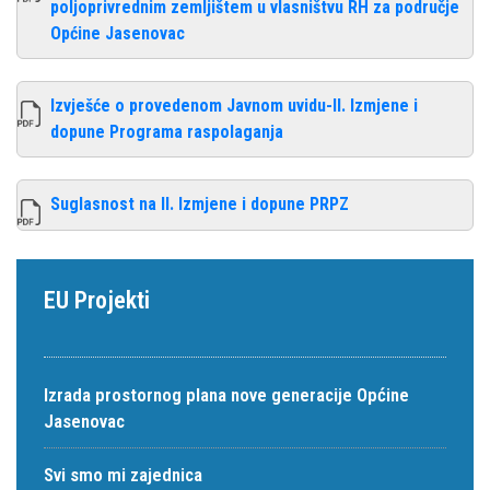
poljoprivrednim zemljištem u vlasništvu RH za područje
Općine Jasenovac
Izvješće o provedenom Javnom uvidu-II. Izmjene i
dopune Programa raspolaganja
Suglasnost na II. Izmjene i dopune PRPZ
EU Projekti
Izrada prostornog plana nove generacije Općine
Jasenovac
Svi smo mi zajednica