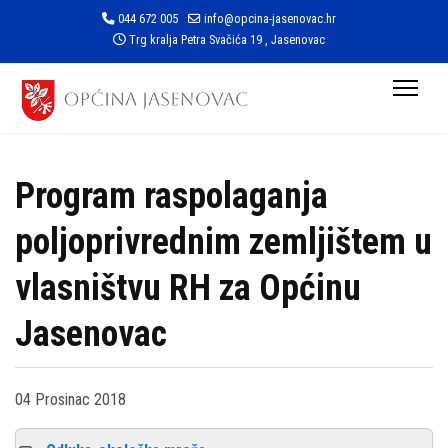
044 672 005
info@opcina-jasenovac.hr
Trg kralja Petra Svačića 19 , Jasenovac
Program raspolaganja
poljoprivrednim zemljištem u
vlasništvu RH za Općinu
Jasenovac
04 Prosinac 2018