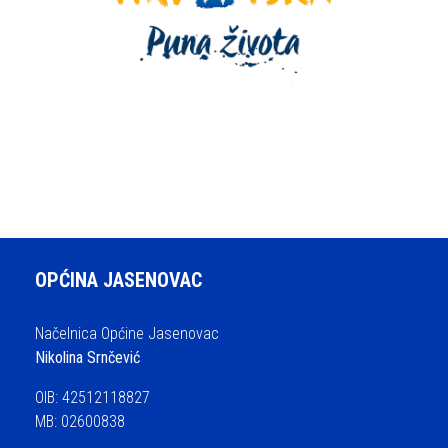
OPĆINA JASENOVAC
Načelnica Općine Jasenovac
Nikolina Srnčević
OIB: 42512118827
MB: 02600838