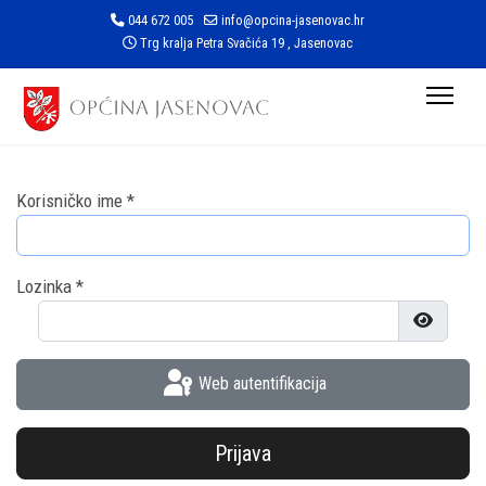
044 672 005
info@opcina-jasenovac.hr
Trg kralja Petra Svačića 19 , Jasenovac
Korisničko ime
*
Lozinka
*
Prikaži l
Web autentifikacija
Prijava