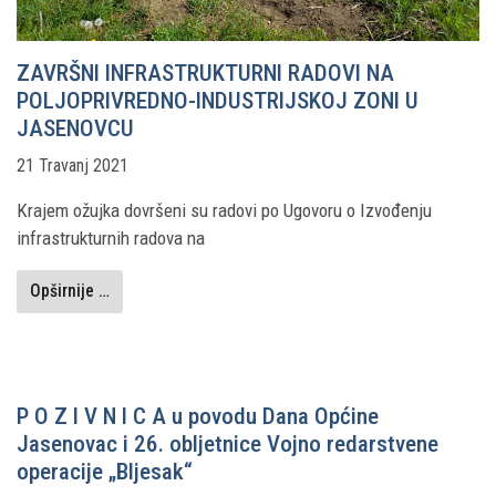
ZAVRŠNI INFRASTRUKTURNI RADOVI NA
POLJOPRIVREDNO-INDUSTRIJSKOJ ZONI U
JASENOVCU
21 Travanj 2021
Krajem ožujka dovršeni su radovi po Ugovoru o Izvođenju
infrastrukturnih radova na
Opširnije …
P O Z I V N I C A u povodu Dana Općine
Jasenovac i 26. obljetnice Vojno redarstvene
operacije „Bljesak“