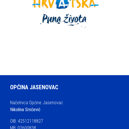
OPĆINA JASENOVAC
Načelnica Općine Jasenovac
Nikolina Srnčević
OIB: 42512118827
MB: 02600838