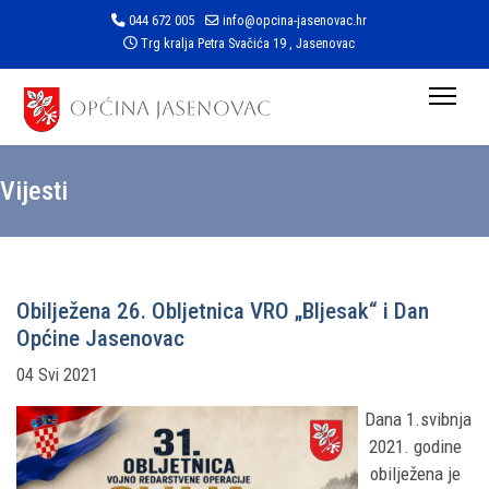
044 672 005
info@opcina-jasenovac.hr
Trg kralja Petra Svačića 19 , Jasenovac
Vijesti
Obilježena 26. Obljetnica VRO „Bljesak“ i Dan
Općine Jasenovac
04 Svi 2021
Dana 1.svibnja
2021. godine
obilježena je