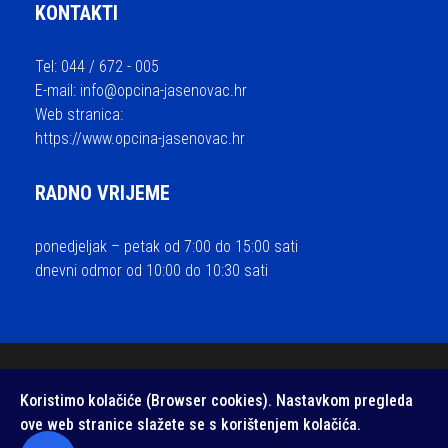
KONTAKTI
Tel: 044 / 672 - 005
E-mail:
info@opcina-jasenovac.hr
Web stranica:
https://www.opcina-jasenovac.hr
RADNO VRIJEME
ponedjeljak – petak od 7:00 do 15:00 sati
dnevni odmor od 10:00 do 10:30 sati
© 2026 Općina Jasenovac - sva prava pridržana / Izrada i održavanje
Koristimo kolačiće (Browser cookies). Nastavkom pregleda
Medialive
ove web stranice slažete se s korištenjem kolačića.
Izjava o pristupačnosti web stranice
/
Zaštita privatnosti