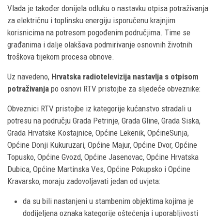
Vlada je također donijela odluku o nastavku otpisa potraživanja
za električnu i toplinsku energiju isporučenu krajnjim
korisnicima na potresom pogođenim područjima. Time se
građanima i dalje olakšava podmirivanje osnovnih životnih
troškova tijekom procesa obnove.
Uz navedeno,
Hrvatska radiotelevizija nastavlja s otpisom
potraživanja
po osnovi RTV pristojbe za sljedeće obveznike:
Obveznici RTV pristojbe iz kategorije kućanstvo stradali u
potresu na području Grada Petrinje, Grada Gline, Grada Siska,
Grada Hrvatske Kostajnice, Općine Lekenik, OpćineSunja,
Općine Donji Kukuruzari, Općine Majur, Općine Dvor, Općine
Topusko, Općine Gvozd, Općine Jasenovac, Općine Hrvatska
Dubica, Općine Martinska Ves, Općine Pokupsko i Općine
Kravarsko, moraju zadovoljavati jedan od uvjeta:
da su bili nastanjeni u stambenim objektima kojima je
dodijeljena oznaka kategorije oštećenja i uporabljivosti