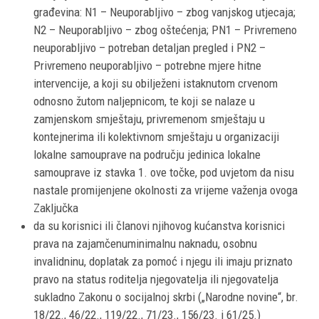
građevina: N1 – Neuporabljivo – zbog vanjskog utjecaja;
N2 – Neuporabljivo – zbog oštećenja; PN1 – Privremeno
neuporabljivo – potreban detaljan pregled i PN2 –
Privremeno neuporabljivo – potrebne mjere hitne
intervencije, a koji su obilježeni istaknutom crvenom
odnosno žutom naljepnicom, te koji se nalaze u
zamjenskom smještaju, privremenom smještaju u
kontejnerima ili kolektivnom smještaju u organizaciji
lokalne samouprave na području jedinica lokalne
samouprave iz stavka 1. ove točke, pod uvjetom da nisu
nastale promijenjene okolnosti za vrijeme važenja ovoga
Zaključka
da su korisnici ili članovi njihovog kućanstva korisnici
prava na zajamčenuminimalnu naknadu, osobnu
invalidninu, doplatak za pomoć i njegu ili imaju priznato
pravo na status roditelja njegovatelja ili njegovatelja
sukladno Zakonu o socijalnoj skrbi („Narodne novine“, br.
18/22., 46/22., 119/22., 71/23., 156/23. i 61/25.)