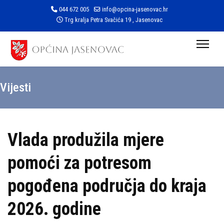
044 672 005
info@opcina-jasenovac.hr
Trg kralja Petra Svačića 19 , Jasenovac
Vijesti
Vlada produžila mjere
pomoći za potresom
pogođena područja do kraja
2026. godine