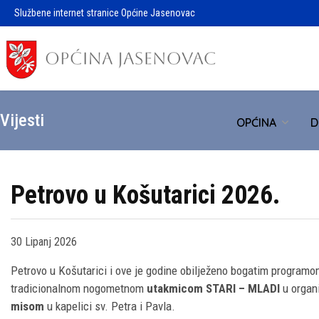
Službene internet stranice Općine Jasenovac
Vijesti
OPĆINA
D
Petrovo u Košutarici 2026.
30 Lipanj 2026
Petrovo u Košutarici i ove je godine obilježeno bogatim programo
tradicionalnom nogometnom
utakmicom STARI – MLADI
u organ
misom
u kapelici sv. Petra i Pavla.