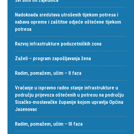
Svi smo mi zajednica
Nadoknada sredstava utrošenih tijekom potresa i
nabava opreme i zaštitne odjeće oštećene tijekom
potresa
Razvoj infrastrukture poduzetničkih zona
Zaželi – program zapošljavanja žena
Radim, pomažem, učim – II faza
Vraćanje u ispravno radno stanje infrastrukture u
području prijevoza oštećenih u potresu na području
Sisačko-moslavačke županije kojom upravlja Općina
Jasenovac
Radim, pomažem, učim – III faza