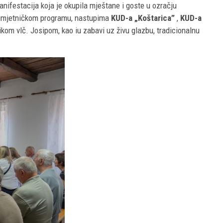
anifestacija koja je okupila mještane i goste u ozračju
no-umjetničkom programu, nastupima
KUD-a „Koštarica”
,
KUD-a
kom vlč. Josipom, kao iu zabavi uz živu glazbu, tradicionalnu