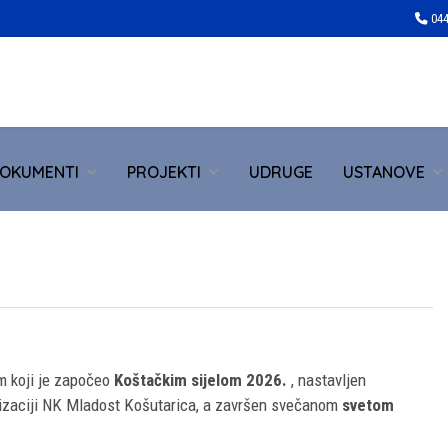
044
OKUMENTI
PROJEKTI
UDRUGE
USTANOVE
m koji je započeo
Koštačkim sijelom 2026.
, nastavljen
izaciji NK Mladost Košutarica, a završen svečanom
svetom