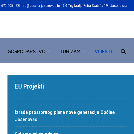
 672 005
info@opcina-jasenovac.hr
Trg kralja Petra Svačića 19 , Jasenovac
TR
GOSPODARSTVO
TURIZAM
VIJESTI
EU Projekti
Izrada prostornog plana nove generacije Općine
Jasenovac