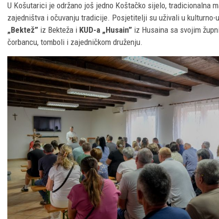
U Košutarici je održano još jedno Koštačko sijelo, tradicionalna m
zajedništva i očuvanju tradicije. Posjetitelji su uživali u kultur
„Bektež”
iz Bekteža i
KUD-a „Husain”
iz Husaina sa svojim župni
čorbancu, tomboli i zajedničkom druženju.