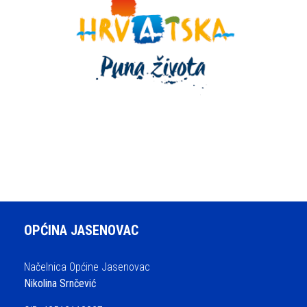
OPĆINA JASENOVAC
Načelnica Općine Jasenovac
Nikolina Srnčević