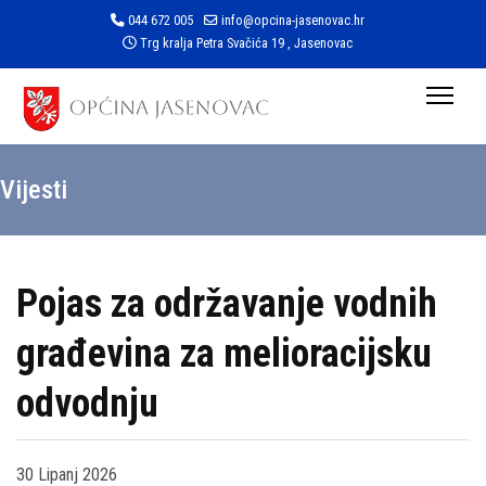
044 672 005
info@opcina-jasenovac.hr
Trg kralja Petra Svačića 19 , Jasenovac
Vijesti
Pojas za održavanje vodnih
građevina za melioracijsku
odvodnju
30 Lipanj 2026