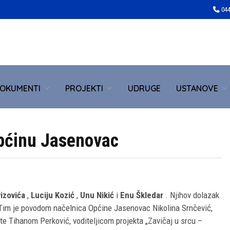
044
OKUMENTI
PROJEKTI
UDRUGE
USTANOVE
Općinu Jasenovac
izovića
,
Luciju Kozić
,
Unu Nikić
i
Enu Škledar
. Njihov dolazak
ici. Tim je povodom načelnica Općine Jasenovac Nikolina Srnčević,
te Tihanom Perković, voditeljicom projekta „Zavičaj u srcu –