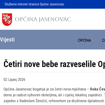
Službene internet stranice Općine Jasenovac
Vijesti
OPĆINA
D
Četiri nove bebe razveselile 
02 Lipanj 2026
Općina Jasenovac bogatija je za četiri nova mještana –
Roka Čev
donio je radost njihovim obiteljima, ali i cijeloj lokalnoj zajedn
zajedno s Radmilom Šimičić, referentom za društvene djelatnosti 