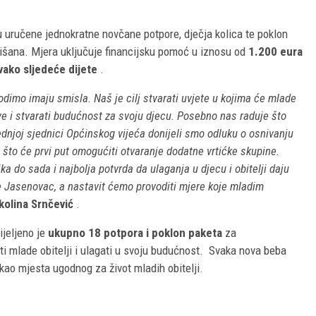
u uručene jednokratne novčane potpore, dječja kolica te poklon
lišana. Mjera uključuje financijsku pomoć u iznosu od
1.200 eura
vako sljedeće dijete
.
odimo imaju smisla. Naš je cilj stvarati uvjete u kojima će mlade
ve i stvarati budućnost za svoju djecu. Posebno nas raduje što
dnjoj sjednici Općinskog vijeća donijeli smo odluku o osnivanju
to će prvi put omogućiti otvaranje dodatne vrtićke skupine.
ka do sada i najbolja potvrda da ulaganja u djecu i obitelji daju
ine Jasenovac, a nastavit ćemo provoditi mjere koje mladim
ikolina Srnčević
.
ijeljeno je
ukupno 18 potpora i poklon paketa
za
 mlade obitelji i ulagati u svoju budućnost.
Svaka nova beba
kao mjesta ugodnog za život mladih obitelji.