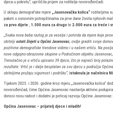
djeca u pokretu“, upriličila prijem za roditelje novorođenčadi.
U sklopu demografske mjere
„Jasenovačka kolica“
roditeljima s
paketi s osnovnim potrepštinama za prve dane života njihovih ma
za prvo dijete
,
1.500 eura za drugo
te
2.000 eura za treće i s
„Svaka nova beba razlog je za veselje i potvrda da mjere koje prov
obitelji
ostati živjeti u Općini Jasenovac
, ovdje graditi svoje domo
pozitivne demografske trendove vidimo i u našem vrtiću. Na poslje
nove odgojno-obrazovne skupine u Područnom objektu Jasenovac, š
Trenutačno je u vrtiću upisano 39 djece, što je najveći broj polazni
rezultate. Vrtić je i dalje besplatan za svu djecu s područja Opć
obiteljima pružaju sigurnost i podršku“,
istaknula je načelnica N
Tijekom 2025. i 2026. godine kroz mjeru „Jasenovačka kolica“ dod
novorođenčad, čime Općina Jasenovac nastavlja aktivno podupirati
donosi novu radost i dodatni je poticaj razvoju Općine Jasenovac 
Općina Jasenovac – prijatelj djece i mladih!