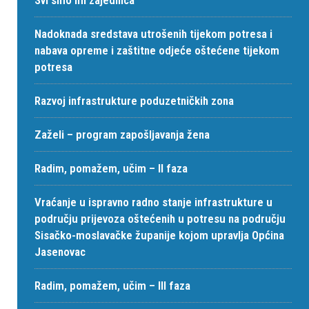
Svi smo mi zajednica
Nadoknada sredstava utrošenih tijekom potresa i
nabava opreme i zaštitne odjeće oštećene tijekom
potresa
Razvoj infrastrukture poduzetničkih zona
Zaželi – program zapošljavanja žena
Radim, pomažem, učim – II faza
Vraćanje u ispravno radno stanje infrastrukture u
području prijevoza oštećenih u potresu na području
Sisačko-moslavačke županije kojom upravlja Općina
Jasenovac
Radim, pomažem, učim – III faza