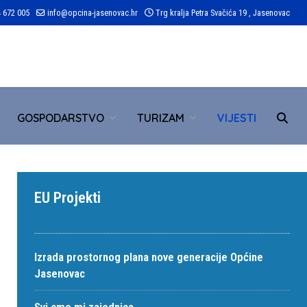
 672 005
info@opcina-jasenovac.hr
Trg kralja Petra Svačića 19 , Jasenovac
TR
GOSPODARSTVO
TURIZAM
VIJESTI
EU Projekti
Izrada prostornog plana nove generacije Općine
Jasenovac