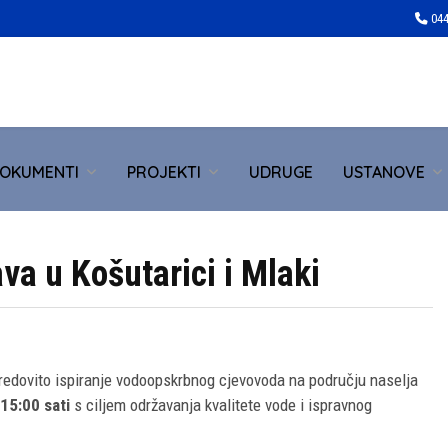
044
OKUMENTI
PROJEKTI
UDRUGE
USTANOVE
va u Košutarici i Mlaki
redovito ispiranje vodoopskrbnog cjevovoda na području naselja
15:00 sati
s ciljem održavanja kvalitete vode i ispravnog