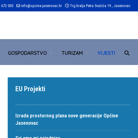
 672 005
info@opcina-jasenovac.hr
Trg kralja Petra Svačića 19 , Jasenovac
TR
GOSPODARSTVO
TURIZAM
VIJESTI
EU Projekti
Izrada prostornog plana nove generacije Općine
Jasenovac