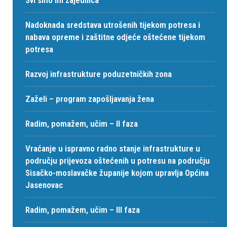
Svi smo mi zajednica
Nadoknada sredstava utrošenih tijekom potresa i
nabava opreme i zaštitne odjeće oštećene tijekom
potresa
Razvoj infrastrukture poduzetničkih zona
Zaželi – program zapošljavanja žena
Radim, pomažem, učim – II faza
Vraćanje u ispravno radno stanje infrastrukture u
području prijevoza oštećenih u potresu na području
Sisačko-moslavačke županije kojom upravlja Općina
Jasenovac
Radim, pomažem, učim – III faza