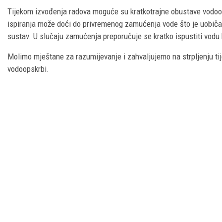
Tijekom izvođenja radova moguće su kratkotrajne obustave vodoop
ispiranja može doći do privremenog zamućenja vode što je uobičaj
sustav. U slučaju zamućenja preporučuje se kratko ispustiti vodu 
Molimo mještane za razumijevanje i zahvaljujemo na strpljenju tij
vodoopskrbi.