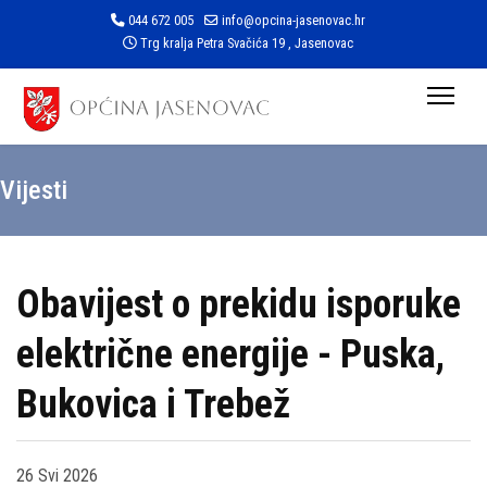
044 672 005
info@opcina-jasenovac.hr
Trg kralja Petra Svačića 19 , Jasenovac
Vijesti
Obavijest o prekidu isporuke
električne energije - Puska,
Bukovica i Trebež
26 Svi 2026