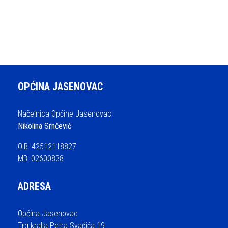
OPĆINA JASENOVAC
Načelnica Općine Jasenovac
Nikolina Srnčević
OIB: 42512118827
MB: 02600838
ADRESA
Općina Jasenovac
Trg kralja Petra Svačića 19