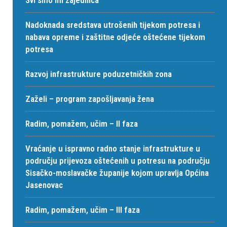
Svi smo mi zajednica
Nadoknada sredstava utrošenih tijekom potresa i
nabava opreme i zaštitne odjeće oštećene tijekom
potresa
Razvoj infrastrukture poduzetničkih zona
Zaželi – program zapošljavanja žena
Radim, pomažem, učim – II faza
Vraćanje u ispravno radno stanje infrastrukture u
području prijevoza oštećenih u potresu na području
Sisačko-moslavačke županije kojom upravlja Općina
Jasenovac
Radim, pomažem, učim – III faza