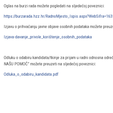
Oglas na burzi rada možete pogledati na sljedećoj poveznici:
https://burzarada.hzz.hr/RadnoMjesto_Ispis.aspx?WebSifra=16
Izjavu o prihvaćanju javne objave osobnih podataka možete preuze
Izjava-davanje_privole_korištenje_osobnih_podataka
Odluku o odabiru kandidata/tkinje za prijam u radni odnosna odr
NAŠU POMOĆ” možete preuzeti na sljedećoj poveznici:
Odluka_o_odabiru_kandidata.pdf