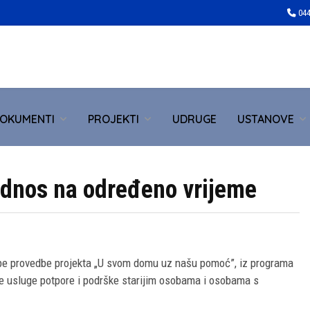
044
OKUMENTI
PROJEKTI
UDRUGE
USTANOVE
 odnos na određeno vrijeme
ebe provedbe projekta „U svom domu uz našu pomoć”, iz programa
anje usluge potpore i podrške starijim osobama i osobama s