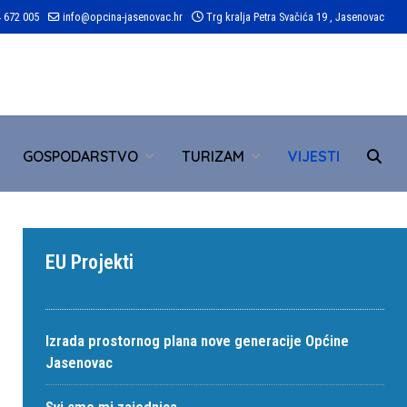
 672 005
info@opcina-jasenovac.hr
Trg kralja Petra Svačića 19 , Jasenovac
TR
GOSPODARSTVO
TURIZAM
VIJESTI
EU Projekti
Izrada prostornog plana nove generacije Općine
Jasenovac