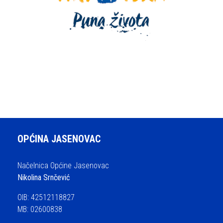
OPĆINA JASENOVAC
Načelnica Općine Jasenovac
Nikolina Srnčević
OIB: 42512118827
MB: 02600838