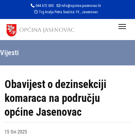
044 672 005
info@opcina-jasenovac.hr
Trg kralja Petra Svačića 19 , Jasenovac
Vijesti
Obavijest o dezinsekciji
komaraca na području
općine Jasenovac
15 Svi 2025