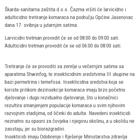
Škarda-sanitarna zaštita d.o.o. Čazma vršiti će larvicidno i
adulticidno tretiranje komaraca na području Općine Jasenovac
dana 17. svibnja u jutarnjim satima.
Larvicidni tretman provodit će se od 08:00 do 09:00 sati.
Adulticidni tretman provodit će se od 06:00 do 08:00 sati.
Tretiranje će se provoditi sa zemlje u večernjim satima sa
aparatima Shwinfog, te insekticidnim sredstvima III skupine na
bazi permetrina i temefosa. Insekticidna sredstva koja se
koriste prilikom dezinsekcije komaraca imaju brzo početno
djelovanje i dugo rezidualno djelovanje, što u konačnici
rezultira smanjenjem populacije komaraca u svim njihovim
razvojnim stadijima, od ličinki do adulta. Navedeni insekticidi
neznatno su opasni za čovjeka i njegovu okolinu, a u okolišu ne
zaostaju, jer su biorazgradivi.
Insekticidi imaju Odobrenje i Rješenje Ministarstva zdravlja