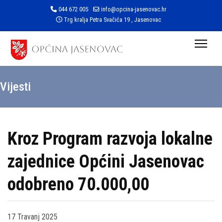
044 672 005
info@opcina-jasenovac.hr
Trg kralja Petra Svačića 19 , Jasenovac
Vijesti
Kroz Program razvoja lokalne
zajednice Općini Jasenovac
odobreno 70.000,00
17 Travanj 2025