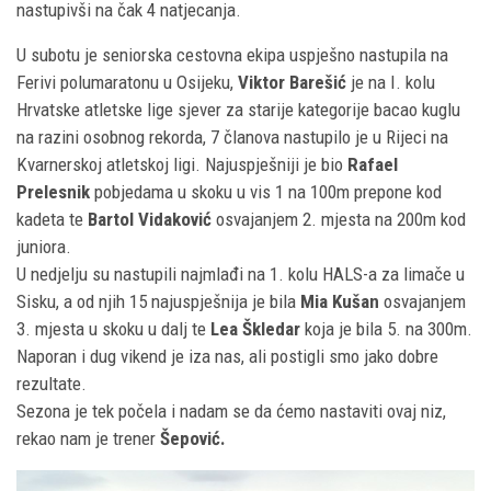
nastupivši na čak 4 natjecanja.
U subotu je seniorska cestovna ekipa uspješno nastupila na
Ferivi polumaratonu u Osijeku,
Viktor Barešić
je na I. kolu
Hrvatske atletske lige sjever za starije kategorije bacao kuglu
na razini osobnog rekorda, 7 članova nastupilo je u Rijeci na
Kvarnerskoj atletskoj ligi. Najuspješniji je bio
Rafael
Prelesnik
pobjedama u skoku u vis 1 na 100m prepone kod
kadeta te
Bartol Vidaković
osvajanjem 2. mjesta na 200m kod
juniora.
U nedjelju su nastupili najmlađi na 1. kolu HALS-a za limače u
Sisku, a od njih 15 najuspješnija je bila
Mia Kušan
osvajanjem
3. mjesta u skoku u dalj te
Lea Škledar
koja je bila 5. na 300m.
Naporan i dug vikend je iza nas, ali postigli smo jako dobre
rezultate.
Sezona je tek počela i nadam se da ćemo nastaviti ovaj niz,
rekao nam je trener
Šepović.