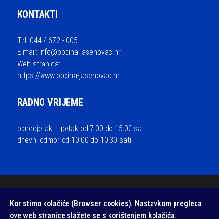
KONTAKTI
Tel: 044 / 672 - 005
E-mail:
info@opcina-jasenovac.hr
Web stranica:
https://www.opcina-jasenovac.hr
RADNO VRIJEME
ponedjeljak – petak od 7:00 do 15:00 sati
dnevni odmor od 10:00 do 10:30 sati
© 2026 Općina Jasenovac - sva prava pridržana / Izrada i održavanje
Koristimo kolačiće (Browser cookies). Nastavkom pregleda
Medialive
ove web stranice slažete se s korištenjem kolačića.