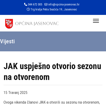
044 672 005
info@opcina-jasenovac.hr
Trg kralja Petra Svačića 19 , Jasenovac
Vijesti
JAK uspješno otvorio sezonu
na otvorenom
15 Travanj 2025
Ovoga vikenda članovi JAK-a otvorili su sezonu na otvorenom,