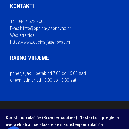
KONTAKTI
Tel: 044 / 672 - 005
E-mail:
info@opcina-jasenovac.hr
Web stranica:
https://www.opcina-jasenovac.hr
RADNO VRIJEME
ponedjeljak – petak od 7:00 do 15:00 sati
dnevni odmor od 10:00 do 10:30 sati
© 2026 Općina Jasenovac - sva prava pridržana / Izrada i održavanje
Koristimo kolačiće (Browser cookies). Nastavkom pregleda
Medialive
ove web stranice slažete se s korištenjem kolačića.