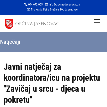
044 672 005
info@opcina-jasenovac.hr
Trg kralja Petra Svačića 19 , Jasenovac
Natječaji
Javni natječaj za
koordinatora/icu na projektu
"Zavičaj u srcu - djeca u
pokretu"