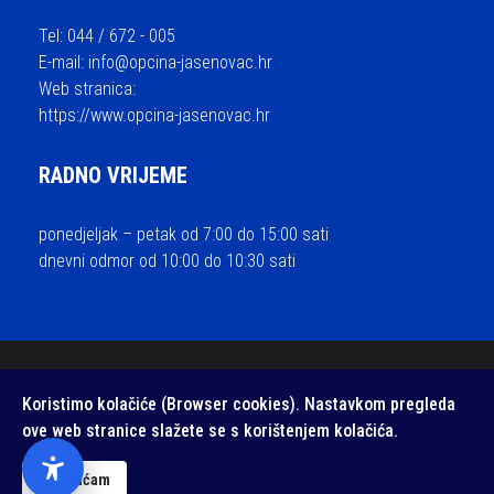
Tel: 044 / 672 - 005
E-mail:
info@opcina-jasenovac.hr
Web stranica:
https://www.opcina-jasenovac.hr
RADNO VRIJEME
ponedjeljak – petak od 7:00 do 15:00 sati
dnevni odmor od 10:00 do 10:30 sati
© 2026 Općina Jasenovac - sva prava pridržana / Izrada i održavanje
Koristimo kolačiće (Browser cookies). Nastavkom pregleda
Medialive
ove web stranice slažete se s korištenjem kolačića.
Izjava o pristupačnosti web stranice
/
Zaštita privatnosti
Prihvaćam