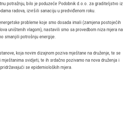
u potražnju, bilo je poduzeće Podobnik d.o.o. za graditeljstvo iz
dama radova, izvršili sanaciju u predviđenom roku.
 energetske probleme koje smo dosada imali (zamjena postojećih
idova uništenih vlagom), nastavili smo sa provedbom niza mjera na
o smanjili potrošnju energije.
stanove, koja novim dizajnom poziva mještane na druženje, te se
 mještanima svidjeti, te ih srdačno pozivamo na nova druženja i
 pridržavajući se epidemioloških mjera.