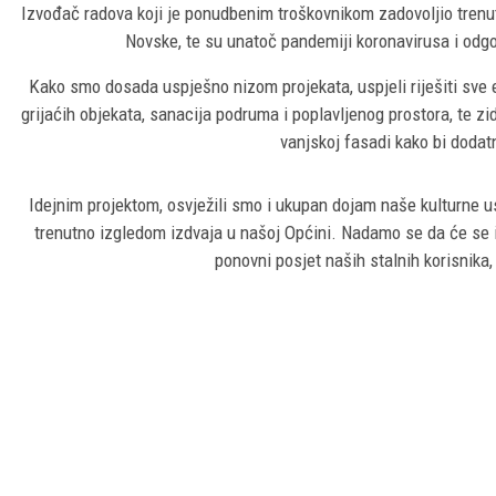
Izvođač radova koji je ponudbenim troškovnikom zadovoljio trenutn
Novske, te su unatoč pandemiji koronavirusa i odgo
Kako smo dosada uspješno nizom projekata, uspjeli riješiti sve
grijaćih objekata, sanacija podruma i poplavljenog prostora, te z
vanjskoj fasadi kako bi dodatn
Idejnim projektom, osvježili smo i ukupan dojam naše kulturne u
trenutno izgledom izdvaja u našoj Općini. Nadamo se da će se i
ponovni posjet naših stalnih korisnika,