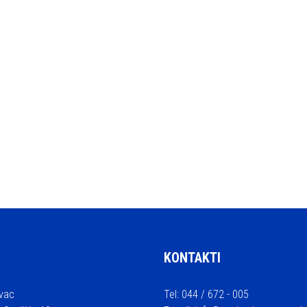
KONTAKTI
vac
Tel: 044 / 672 - 005