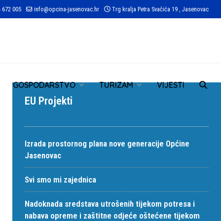
 672 005
info@opcina-jasenovac.hr
Trg kralja Petra Svačića 19 , Jasenovac
TR
GOSPODARSTVO
TURIZAM
VIJESTI
EU Projekti
Izrada prostornog plana nove generacije Općine
Jasenovac
Svi smo mi zajednica
Nadoknada sredstava utrošenih tijekom potresa i
nabava opreme i zaštitne odjeće oštećene tijekom