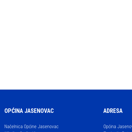
OPĆINA JASENOVAC
ADRESA
Načelnica Općine Jasenovac
Općina Jaseno