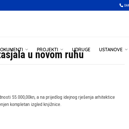
044
OKUMENTI
PROJEKTI
UDRUGE
USTANOVE
 zasjala u novom ruhu
osti 55.000,00kn, a na prijedlog idejnog rješenja arhitektice
jenjen kompletan izgled knjižnice.