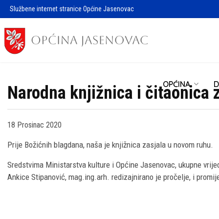
Službene internet stranice Općine Jasenovac
OPĆINA
D
Narodna knjižnica i čitaonica
18 Prosinac 2020
Prije Božićnih blagdana, naša je knjižnica zasjala u novom ruhu.
Sredstvima Ministarstva kulture i Općine Jasenovac, ukupne vrijedn
Ankice Stipanović, mag.ing.arh. redizajnirano je pročelje, i promi