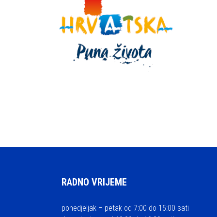
RADNO VRIJEME
ponedjeljak – petak od 7:00 do 15:00 sati