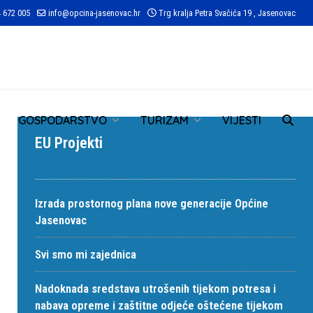
 672 005
info@opcina-jasenovac.hr
Trg kralja Petra Svačića 19 , Jasenovac
TR
GOSPODARSTVO
TURIZAM
VIJESTI
EU Projekti
Izrada prostornog plana nove generacije Općine
Jasenovac
Svi smo mi zajednica
Nadoknada sredstava utrošenih tijekom potresa i
nabava opreme i zaštitne odjeće oštećene tijekom