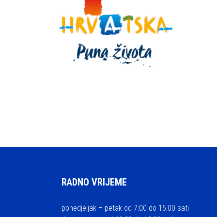
RADNO VRIJEME
ponedjeljak – petak od 7:00 do 15:00 sati