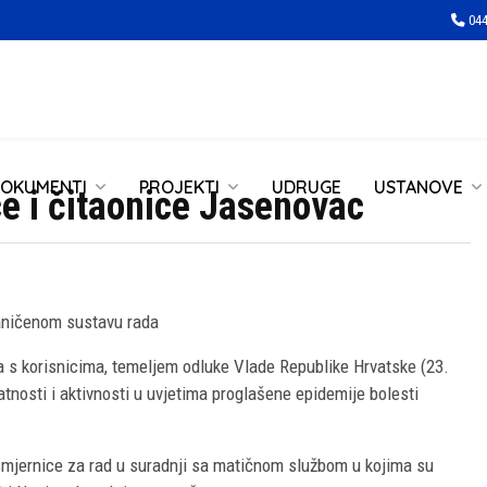
044
OKUMENTI
PROJEKTI
UDRUGE
USTANOVE
e i čitaonice Jasenovac
aničenom sustavu rada
a s korisnicima, temeljem odluke Vlade Republike Hrvatske (23.
tnosti i aktivnosti u uvjetima proglašene epidemije bolesti
 smjernice za rad u suradnji sa matičnom službom u kojima su