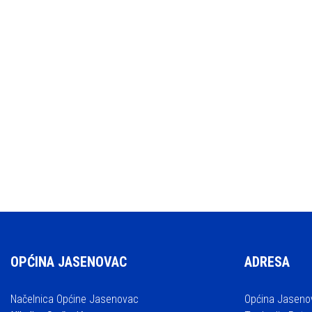
OPĆINA JASENOVAC
ADRESA
Načelnica Općine Jasenovac
Općina Jaseno