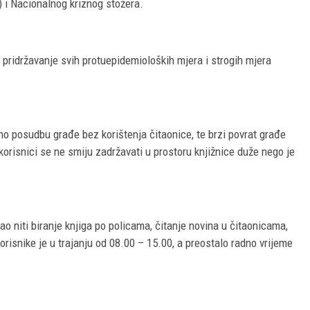
 i Nacionalnog kriznog stožera.
 pridržavanje svih protuepidemioloških mjera i strogih mjera
no posudbu građe bez korištenja čitaonice, te brzi povrat građe
orisnici se ne smiju zadržavati u prostoru knjižnice duže nego je
o niti biranje knjiga po policama, čitanje novina u čitaonicama,
korisnike je u trajanju od 08.00 – 15.00, a preostalo radno vrijeme