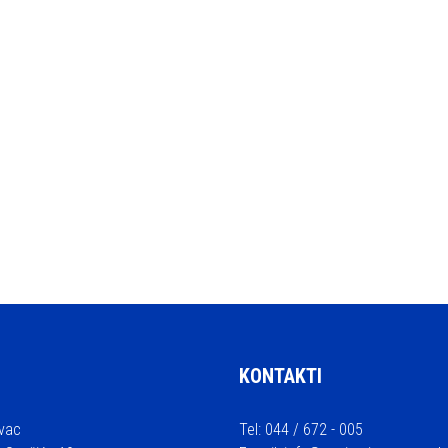
KONTAKTI
vac
Tel: 044 / 672 - 005