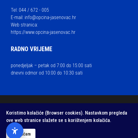
Tel: 044 / 672 - 005
E-mail:
info@opcina-jasenovac.hr
Web stranica:
https://www.opcina-jasenovac.hr
RADNO VRIJEME
ponedjeljak – petak od 7:00 do 15:00 sati
dnevni odmor od 10:00 do 10:30 sati
© 2026 Općina Jasenovac - sva prava pridržana / Izrada i održavanje
Koristimo kolačiće (Browser cookies). Nastavkom pregleda
Medialive
ove web stranice slažete se s korištenjem kolačića.
Izjava o pristupačnosti web stranice
/
Zaštita privatnosti
Prihvaćam