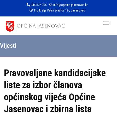
044 672 005
info@opcina-jasenovac.hr
Trg kralja Petra Svačića 19 , Jasenovac
Vijesti
Pravovaljane kandidacijske
liste za izbor članova
općinskog vijeća Općine
Jasenovac i zbirna lista