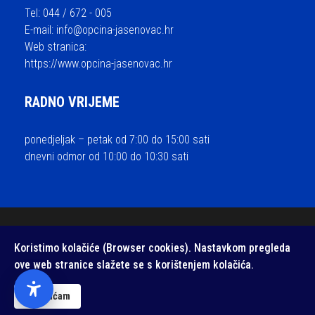
Tel: 044 / 672 - 005
E-mail:
info@opcina-jasenovac.hr
Web stranica:
https://www.opcina-jasenovac.hr
RADNO VRIJEME
ponedjeljak – petak od 7:00 do 15:00 sati
dnevni odmor od 10:00 do 10:30 sati
© 2026 Općina Jasenovac - sva prava pridržana / Izrada i održavanje
Koristimo kolačiće (Browser cookies). Nastavkom pregleda
Medialive
ove web stranice slažete se s korištenjem kolačića.
Izjava o pristupačnosti web stranice
/
Zaštita privatnosti
Prihvaćam