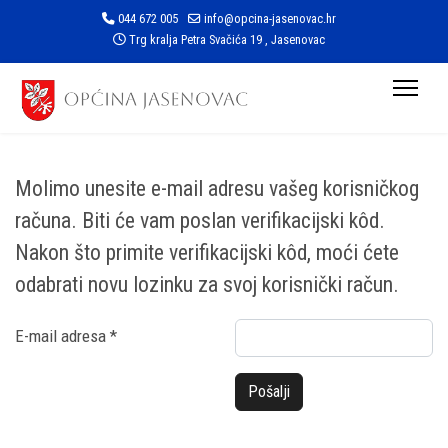
044 672 005
info@opcina-jasenovac.hr
Trg kralja Petra Svačića 19 , Jasenovac
Molimo unesite e-mail adresu vašeg korisničkog
računa. Biti će vam poslan verifikacijski kôd.
Nakon što primite verifikacijski kôd, moći ćete
odabrati novu lozinku za svoj korisnički račun.
E-mail adresa
*
Pošalji