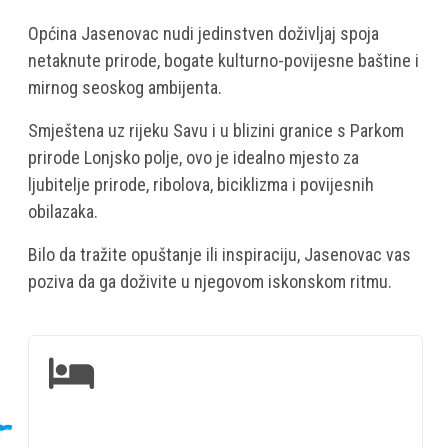
Općina Jasenovac nudi jedinstven doživljaj spoja
netaknute prirode, bogate kulturno-povijesne baštine i
mirnog seoskog ambijenta.
Smještena uz rijeku Savu i u blizini granice s Parkom
prirode Lonjsko polje, ovo je idealno mjesto za
ljubitelje prirode, ribolova, biciklizma i povijesnih
obilazaka.
Bilo da tražite opuštanje ili inspiraciju, Jasenovac vas
poziva da ga doživite u njegovom iskonskom ritmu.
Smje
-
Uživ
u