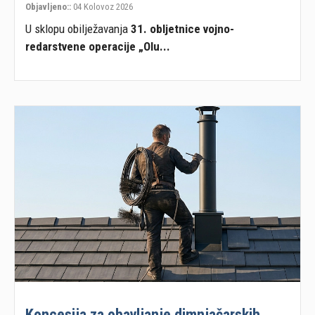
Objavljeno::
04 Kolovoz 2026
U sklopu obilježavanja
31. obljetnice vojno-
redarstvene operacije „Olu...
Koncesija za obavljanje dimnjačarskih