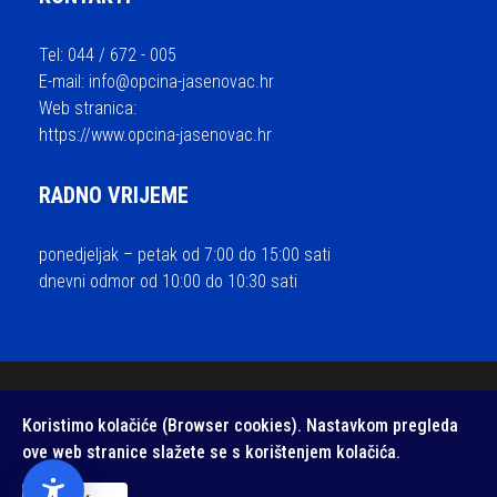
Tel: 044 / 672 - 005
E-mail:
info@opcina-jasenovac.hr
Web stranica:
https://www.opcina-jasenovac.hr
RADNO VRIJEME
ponedjeljak – petak od 7:00 do 15:00 sati
dnevni odmor od 10:00 do 10:30 sati
© 2026 Općina Jasenovac - sva prava pridržana / Izrada i održavanje
Koristimo kolačiće (Browser cookies). Nastavkom pregleda
Medialive
ove web stranice slažete se s korištenjem kolačića.
Izjava o pristupačnosti web stranice
/
Zaštita privatnosti