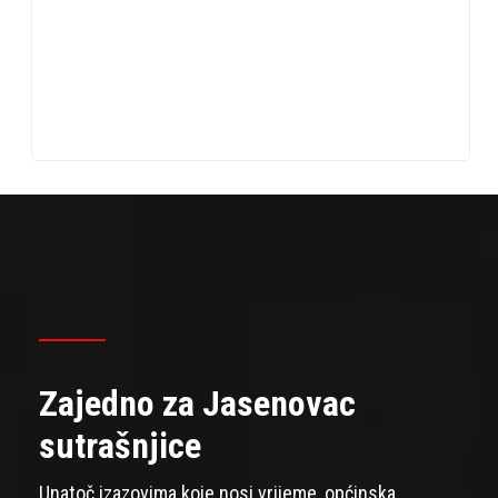
zbir
i
spo
podr
Zajedno za Jasenovac
sutrašnjice
Unatoč izazovima koje nosi vrijeme, općinska