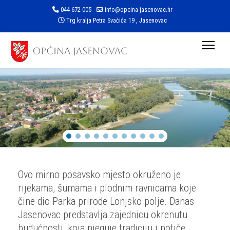
044 672 005
info@opcina-jasenovac.hr
Trg kralja Petra Svačića 19 , Jasenovac
Ovo mirno posavsko mjesto okruženo je
rijekama, šumama i plodnim ravnicama koje
čine dio Parka prirode Lonjsko polje. Danas
Jasenovac predstavlja zajednicu okrenutu
budućnosti, koja njeguje tradiciju i potiče