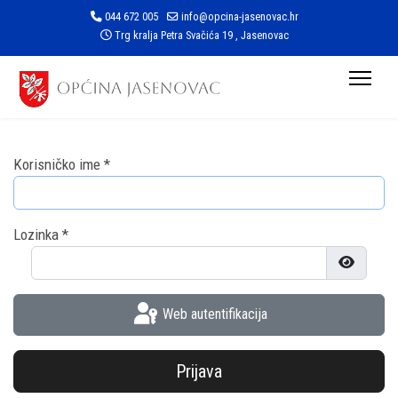
044 672 005
info@opcina-jasenovac.hr
Trg kralja Petra Svačića 19 , Jasenovac
Korisničko ime
*
Lozinka
*
Prikaži l
Web autentifikacija
Prijava