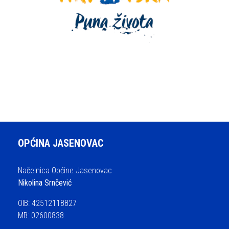
OPĆINA JASENOVAC
Načelnica Općine Jasenovac
Nikolina Srnčević
OIB: 42512118827
MB: 02600838