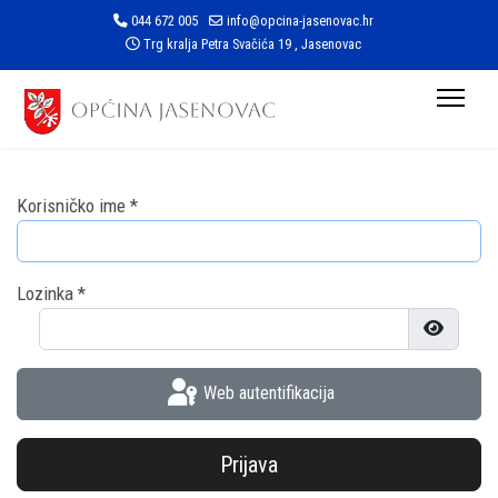
044 672 005
info@opcina-jasenovac.hr
Trg kralja Petra Svačića 19 , Jasenovac
Korisničko ime
*
Lozinka
*
Prikaži l
Web autentifikacija
Prijava