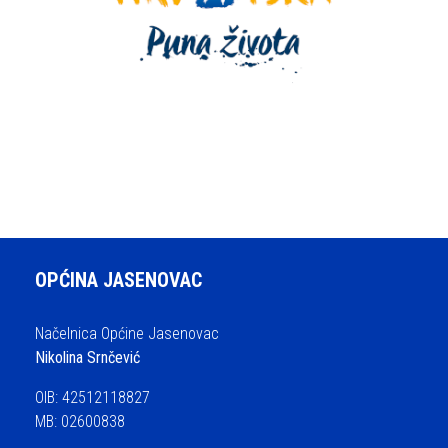
OPĆINA JASENOVAC
Načelnica Općine Jasenovac
Nikolina Srnčević
OIB: 42512118827
MB: 02600838