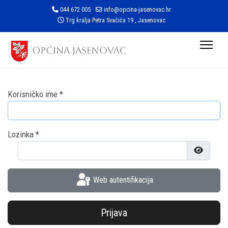
044 672 005
info@opcina-jasenovac.hr
Trg kralja Petra Svačića 19 , Jasenovac
Korisničko ime
*
Lozinka
*
Prikaži l
Web autentifikacija
Prijava