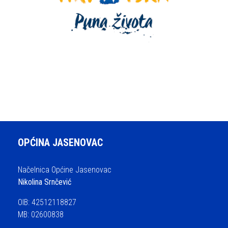
OPĆINA JASENOVAC
Načelnica Općine Jasenovac
Nikolina Srnčević
OIB: 42512118827
MB: 02600838