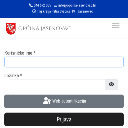
044 672 005
info@opcina-jasenovac.hr
Trg kralja Petra Svačića 19 , Jasenovac
Korisničko ime
*
Lozinka
*
Prikaži l
Web autentifikacija
Prijava