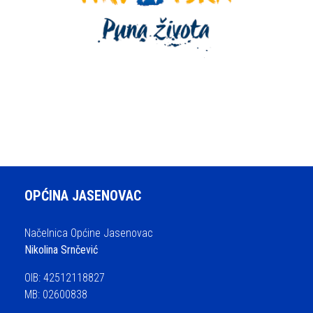
OPĆINA JASENOVAC
Načelnica Općine Jasenovac
Nikolina Srnčević
OIB: 42512118827
MB: 02600838