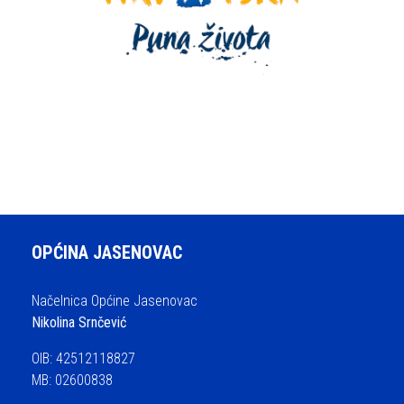
OPĆINA JASENOVAC
Načelnica Općine Jasenovac
Nikolina Srnčević
OIB: 42512118827
MB: 02600838