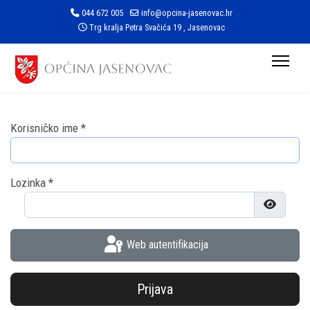
044 672 005
info@opcina-jasenovac.hr
Trg kralja Petra Svačića 19 , Jasenovac
Korisničko ime
*
Lozinka
*
Prikaži l
Web autentifikacija
Prijava