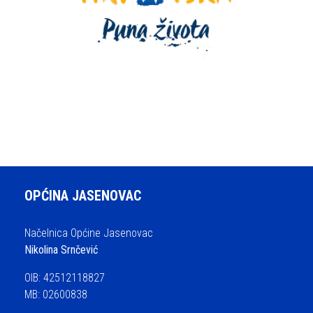
OPĆINA JASENOVAC
Načelnica Općine Jasenovac
Nikolina Srnčević
OIB: 42512118827
MB: 02600838