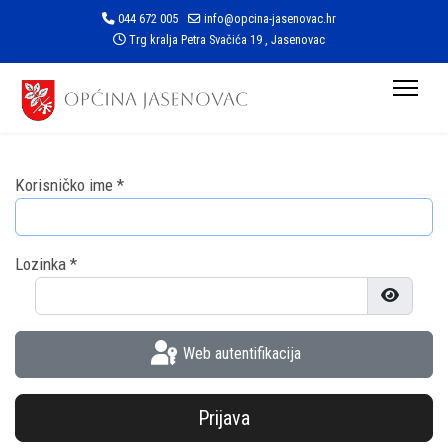
044 672 005
info@opcina-jasenovac.hr
Trg kralja Petra Svačića 19 , Jasenovac
Korisničko ime
*
Lozinka
*
Prikaži l
Web autentifikacija
Prijava