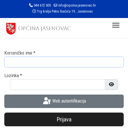
044 672 005
info@opcina-jasenovac.hr
Trg kralja Petra Svačića 19 , Jasenovac
Korisničko ime
*
Lozinka
*
Prikaži l
Web autentifikacija
Prijava