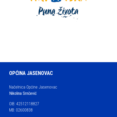
OPĆINA JASENOVAC
Načelnica Općine Jasenovac
Nikolina Srnčević
OIB: 42512118827
MB: 02600838