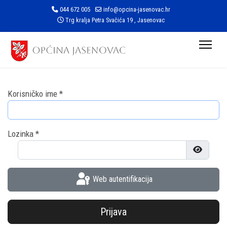
044 672 005
info@opcina-jasenovac.hr
Trg kralja Petra Svačića 19 , Jasenovac
Korisničko ime
*
Lozinka
*
Prikaži l
Web autentifikacija
Prijava