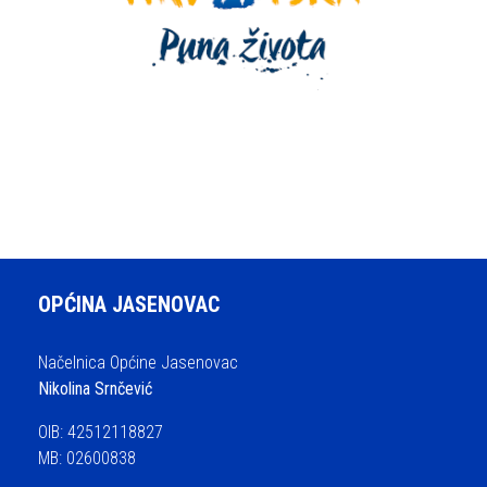
OPĆINA JASENOVAC
Načelnica Općine Jasenovac
Nikolina Srnčević
OIB: 42512118827
MB: 02600838