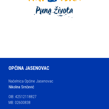
OPĆINA JASENOVAC
Načelnica Općine Jasenovac
Nikolina Srnčević
OIB: 42512118827
MB: 02600838