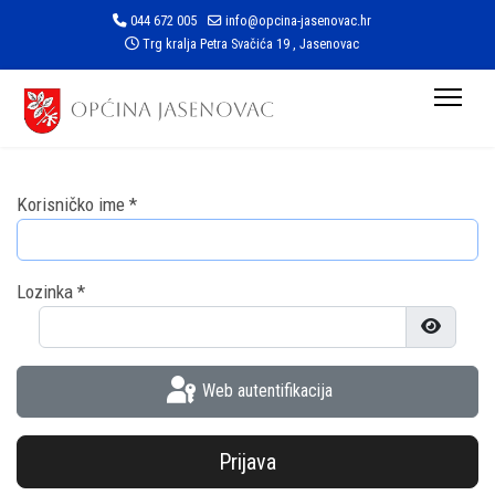
044 672 005
info@opcina-jasenovac.hr
Trg kralja Petra Svačića 19 , Jasenovac
Korisničko ime
*
Lozinka
*
Prikaži l
Web autentifikacija
Prijava