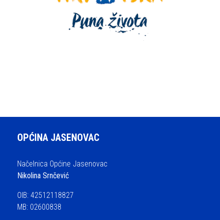
OPĆINA JASENOVAC
Načelnica Općine Jasenovac
Nikolina Srnčević
OIB: 42512118827
MB: 02600838