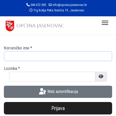
044 672 005
info@opcina-jasenovac.hr
Trg kralja Petra Svačića 19 , Jasenovac
Korisničko ime
*
Lozinka
*
Prikaži l
Web autentifikacija
Prijava