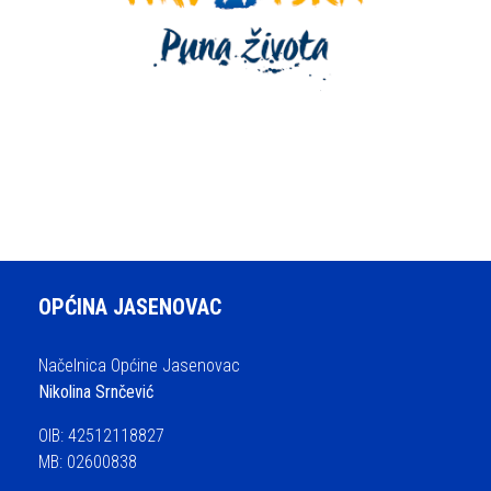
OPĆINA JASENOVAC
Načelnica Općine Jasenovac
Nikolina Srnčević
OIB: 42512118827
MB: 02600838