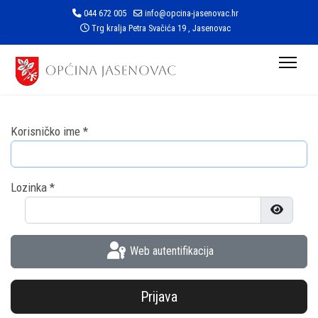
044 672 005
info@opcina-jasenovac.hr
Trg kralja Petra Svačića 19 , Jasenovac
Korisničko ime
*
Lozinka
*
Prikaži l
Web autentifikacija
Prijava