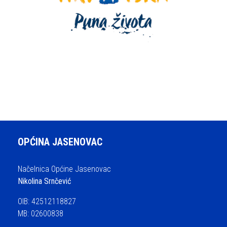
OPĆINA JASENOVAC
Načelnica Općine Jasenovac
Nikolina Srnčević
OIB: 42512118827
MB: 02600838