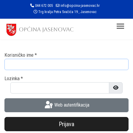
044 672 005
info@opcina-jasenovac.hr
Trg kralja Petra Svačića 19 , Jasenovac
Korisničko ime
*
Lozinka
*
Prikaži l
Web autentifikacija
Prijava