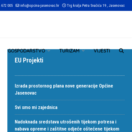
 672 005
info@opcina-jasenovac.hr
Trg kralja Petra Svačića 19 , Jasenovac
TR
GOSPODARSTVO
TURIZAM
VIJESTI
EU Projekti
Izrada prostornog plana nove generacije Općine
Jasenovac
Svi smo mi zajednica
Nadoknada sredstava utrošenih tijekom potresa i
nabava opreme i zaštitne odjeće oštećene tijekom