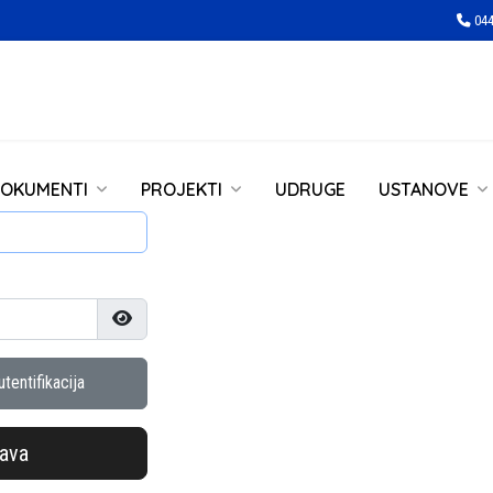
044
OKUMENTI
PROJEKTI
UDRUGE
USTANOVE
Prikaži lozinku
tentifikacija
java