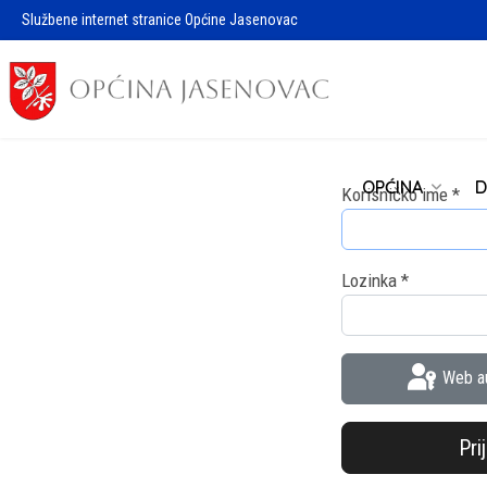
Službene internet stranice Općine Jasenovac
OPĆINA
D
Korisničko ime
*
Lozinka
*
Web au
Pri