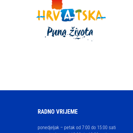
RADNO VRIJEME
ponedjeljak – petak od 7:00 do 15:00 sati