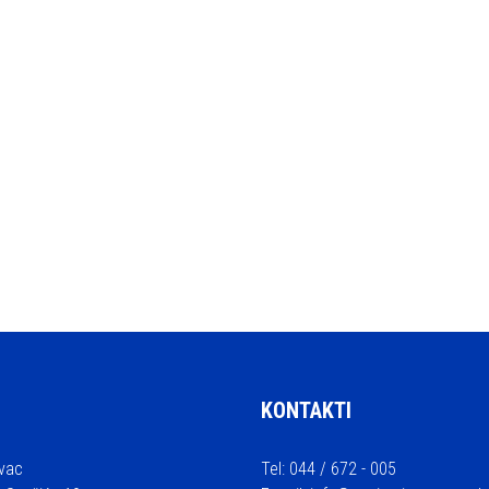
KONTAKTI
vac
Tel: 044 / 672 - 005