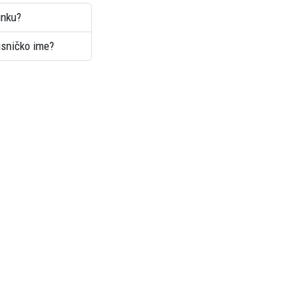
inku?
risničko ime?