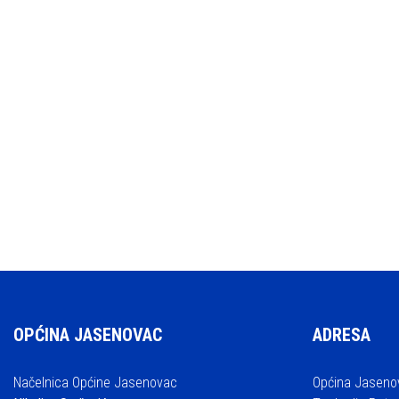
OPĆINA JASENOVAC
ADRESA
Načelnica Općine Jasenovac
Općina Jaseno