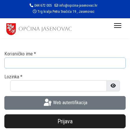
044 672 005
info@opcina-jasenovac.hr
Trg kralja Petra Svačića 19 , Jasenovac
Korisničko ime
*
Lozinka
*
Prikaži l
Web autentifikacija
Prijava