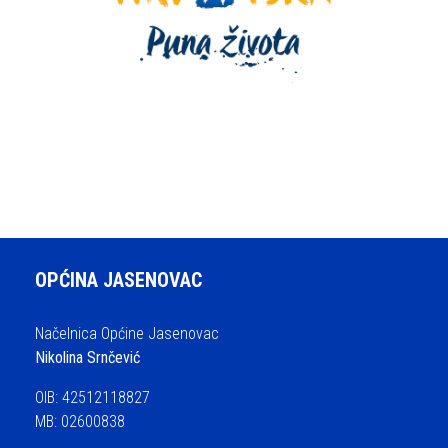
OPĆINA JASENOVAC
Načelnica Općine Jasenovac
Nikolina Srnčević
OIB: 42512118827
MB: 02600838