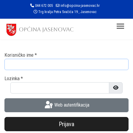
044 672 005
info@opcina-jasenovac.hr
Trg kralja Petra Svačića 19 , Jasenovac
Korisničko ime
*
Lozinka
*
Prikaži l
Web autentifikacija
Prijava