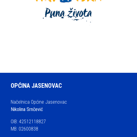
OPĆINA JASENOVAC
Načelnica Općine Jasenovac
Nikolina Srnčević
OIB: 42512118827
MB: 02600838