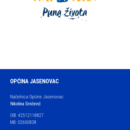
OPĆINA JASENOVAC
Načelnica Općine Jasenovac
Nikolina Srnčević
OIB: 42512118827
MB: 02600838