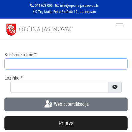
044 672 005
info@opcina-jasenovac.hr
Trg kralja Petra Svačića 19 , Jasenovac
Korisničko ime
*
Lozinka
*
Prikaži l
Web autentifikacija
Prijava