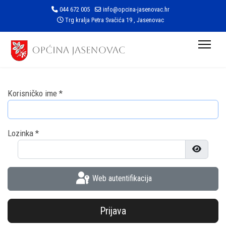
044 672 005
info@opcina-jasenovac.hr
Trg kralja Petra Svačića 19 , Jasenovac
Korisničko ime
*
Lozinka
*
Prikaži l
Web autentifikacija
Prijava