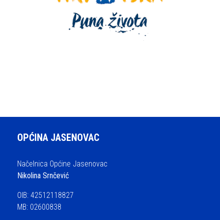
OPĆINA JASENOVAC
Načelnica Općine Jasenovac
Nikolina Srnčević
OIB: 42512118827
MB: 02600838