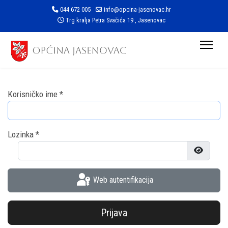
044 672 005
info@opcina-jasenovac.hr
Trg kralja Petra Svačića 19 , Jasenovac
Korisničko ime
*
Lozinka
*
Prikaži l
Web autentifikacija
Prijava