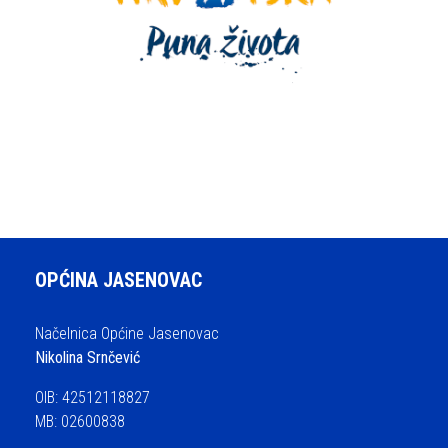
OPĆINA JASENOVAC
Načelnica Općine Jasenovac
Nikolina Srnčević
OIB: 42512118827
MB: 02600838