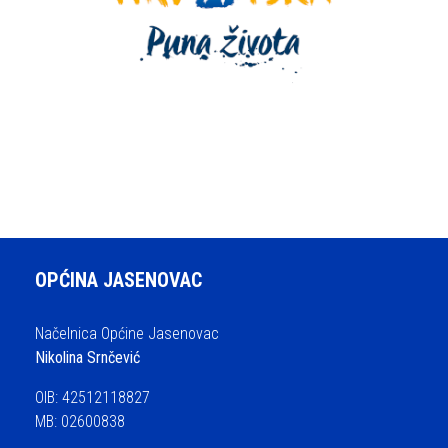
OPĆINA JASENOVAC
Načelnica Općine Jasenovac
Nikolina Srnčević
OIB: 42512118827
MB: 02600838