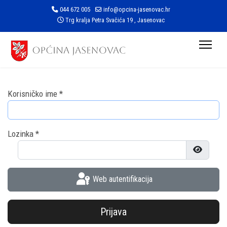
044 672 005
info@opcina-jasenovac.hr
Trg kralja Petra Svačića 19 , Jasenovac
Korisničko ime
*
Lozinka
*
Prikaži l
Web autentifikacija
Prijava