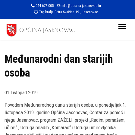
044 672 005
info@opcina-jasenovac.hr
Trg kralja Petra Svačića 19 , Jasenovac
Međunarodni dan starijih
osoba
01 Listopad 2019
Povodom Međunarodnog dana starijih osoba, u ponedjeljak 1.
listopada 2019. godine Općina Jasenovac, Centar za pomoć i
njegu Jasenovac, program ZAŽELI, projekt „Radim, pomažem,
učim!“ , Udruga mladih „Komarac“ i Udruga umirovljenika