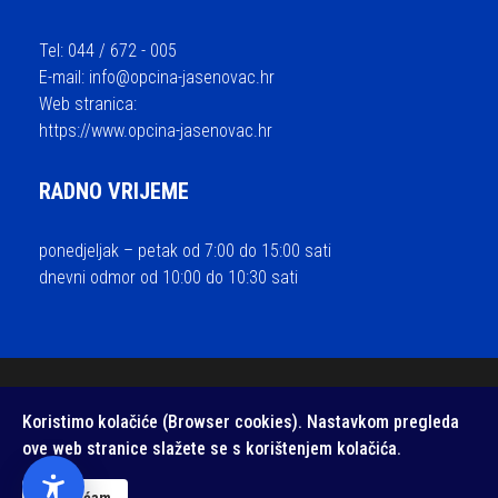
Tel: 044 / 672 - 005
E-mail:
info@opcina-jasenovac.hr
Web stranica:
https://www.opcina-jasenovac.hr
RADNO VRIJEME
ponedjeljak – petak od 7:00 do 15:00 sati
dnevni odmor od 10:00 do 10:30 sati
© 2026 Općina Jasenovac - sva prava pridržana / Izrada i održavanje
Koristimo kolačiće (Browser cookies). Nastavkom pregleda
Medialive
ove web stranice slažete se s korištenjem kolačića.
Izjava o pristupačnosti web stranice
/
Zaštita privatnosti