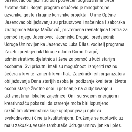
Jasenovac obilježili su dan posvećen sugrađanima treće
životne dobi. Bogat program oduševio je mnogobrojne
uzvanike, goste i krajnje korisnike projekta. U ime Općine
Jasenovac obilježavanju su prisustvovali načelnica i saborska
zastupnica Marija Mačković , privremena ravnateljica Centra za
pomoć i njegu Jasenovac Jasminka Dragić, predsjednik
Udruge Umirovljenika Jasenovac Luka Đilas, voditelj programa
Zaželi i predsjednik Udruge mladih Goran Dragić,
administrativna djelatnica i žene za pomoć u kući starijm
osobama. Svi prisutni imali su mogućnost izmjeriti razinu
šećera u krvi te izmjeriti krvni tlak. Zajednički cilj organizatora
obilježavanja Dana starijih osoba je podizanje kvalitete života
osoba starije životne dobi i poticanje na sudjelovanje u
aktivnostima lokalne zajednice. Oni su svojom energijom i
kreativnošću pokazali da starenje može biti ispunjeno
različitim aktivnostima koje upotpunjavaju njihovu
svakodnevicu i čine ju kvalitetnijom. Druženje se nastavilo uz
malu zakusku, vesele tamburaše Udruge umirovljenika i ples.